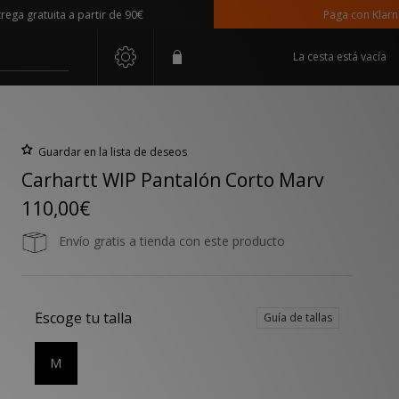
ratuita a partir de 90€
Paga con Klarna
La cesta está vacía
Guardar en la lista de deseos
Carhartt WIP Pantalón Corto Marv
110,00€
Envío gratis a tienda con este producto
Escoge tu talla
Guía de tallas
M