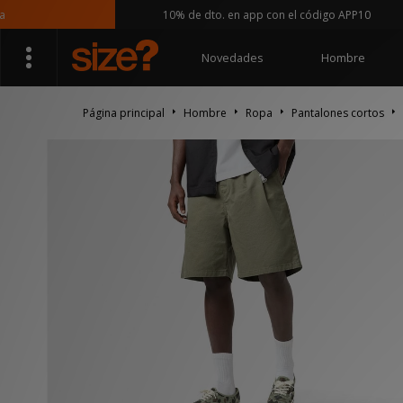
10% de dto. en app con el código APP10
Novedades
Hombre
Página principal
Hombre
Ropa
Pantalones cortos