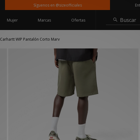
Síguenos en @sizeofficiales
Entrega g
Buscar
Mujer
Marcas
Ofertas
Carhartt WIP Pantalón Corto Marv