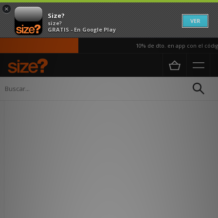
×
Size?
VER
size?
GRATIS - En Google Play
10% de dto. en app con el código
Página principal
Mujer
Calzado