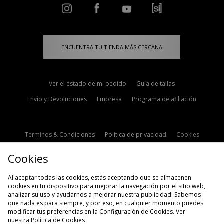
ENCUENTRA TU TIENDA MÁS CERCANA
Ver el estado de mi pedido
Guía de tallas
Envío y Devoluciones
Empresa
Programa de afiliación
Términos & Condiciones
Politica de privacidad
Cookies
Contacto
Descuento de estudiante
Configuración de Cookies
Cookies
Modern Slavery Statement
Al aceptar todas las cookies, estás aceptando que se almacenen
cookies en tu dispositivo para mejorar la navegación por el sitio web,
analizar su uso y ayudarnos a mejorar nuestra publicidad. Sabemos
que nada es para siempre, y por eso, en cualquier momento puedes
modificar tus preferencias en la Configuración de Cookies. Ver
nuestra
Política de Cookies