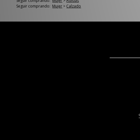
Seguir comprando:
Mujer
>
Adidas
Seguir comprando:
Mujer
>
Calzado