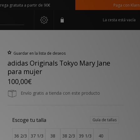
gratuita a partir de 90€
Paga con Klarna
La cesta está vacía
Guardar en la lista de deseos
adidas Originals Tokyo Mary Jane
para mujer
100,00€
Envío gratis a tienda con este producto
Escoge tu talla
Guía de tallas
36 2/3
37 1/3
38
38 2/3
39 1/3
40