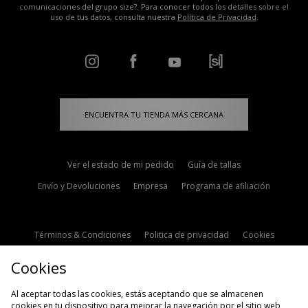
comunicaciones del grupo size?. Para conocer todos los detalles sobre el
uso de tus datos, consulta nuestra
Política de Privacidad
.
ENCUENTRA TU TIENDA MÁS CERCANA
Ver el estado de mi pedido
Guía de tallas
Envío y Devoluciones
Empresa
Programa de afiliación
Términos & Condiciones
Politica de privacidad
Cookies
Contacto
Descuento de estudiante
Configuración de Cookies
Cookies
Modern Slavery Statement
Al aceptar todas las cookies, estás aceptando que se almacenen
cookies en tu dispositivo para mejorar la navegación por el sitio web,