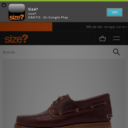
×
Size?
VER
size?
GRATIS - En Google Play
10% de dto. en app con el có
Página principal
Hombre
Calzado