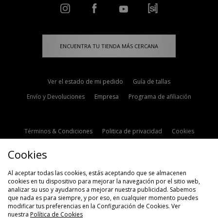
ENCUENTRA TU TIENDA MÁS CERCANA
Ver el estado de mi pedido
Guía de tallas
Envío y Devoluciones
Empresa
Programa de afiliación
Términos & Condiciones
Politica de privacidad
Cookies
Contacto
Descuento de estudiante
Configuración de Cookies
Cookies
Modern Slavery Statement
Al aceptar todas las cookies, estás aceptando que se almacenen
cookies en tu dispositivo para mejorar la navegación por el sitio web,
analizar su uso y ayudarnos a mejorar nuestra publicidad. Sabemos
que nada es para siempre, y por eso, en cualquier momento puedes
modificar tus preferencias en la Configuración de Cookies. Ver
nuestra
Política de Cookies