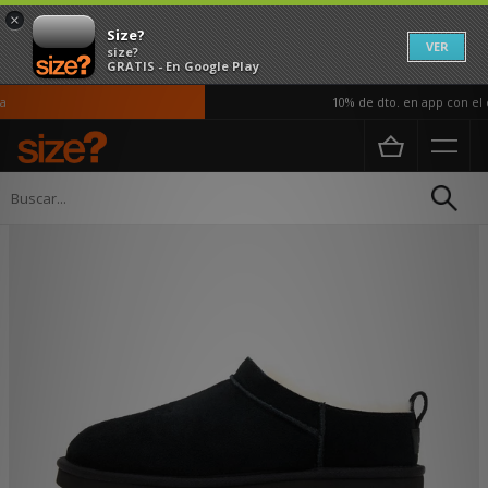
×
Size?
VER
size?
GRATIS - En Google Play
10% de dto. en app con el c
Página principal
Mujer
Calzado