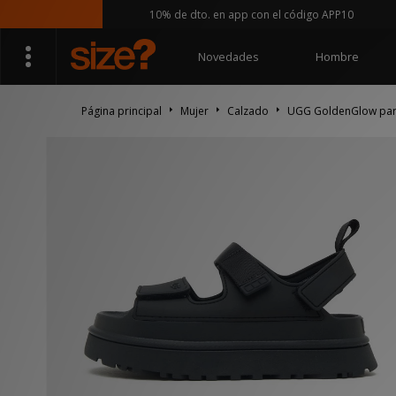
10% de dto. en app con el código APP10
Novedades
Hombre
Página principal
Mujer
Calzado
UGG GoldenGlow par