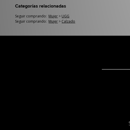
Categorías relacionadas
Seguir comprando:
Mujer
>
UGG
Seguir comprando:
Mujer
>
Calzado