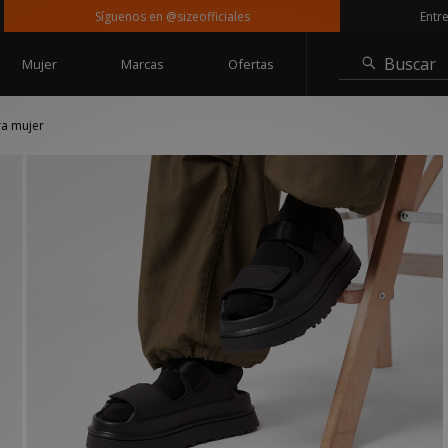
Síguenos en @sizeofficiales
Entrega g
Buscar
Mujer
Marcas
Ofertas
a mujer