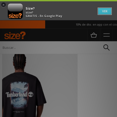
×
Size?
VER
size?
GRATIS - En Google Play
10% de dto. en app con el códi
Página principal
Hombre
Ropa
Polos