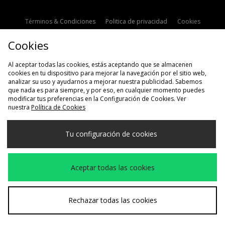
Términos & Condiciones
Politica de privacidad
Cookies
Contacto
Descuento de estudiante
Configuración de Cookies
Cookies
Modern Slavery Statement
Al aceptar todas las cookies, estás aceptando que se almacenen
cookies en tu dispositivo para mejorar la navegación por el sitio web,
analizar su uso y ayudarnos a mejorar nuestra publicidad. Sabemos
que nada es para siempre, y por eso, en cualquier momento puedes
modificar tus preferencias en la Configuración de Cookies. Ver
nuestra
Política de Cookies
Selecciona País
Tu configuración de cookies
España
Aceptamos las siguientes formas de pago
Aceptar todas las cookies
Visita nuestra página corporativa en
www.jdplc.com
Rechazar todas las cookies
Copyright © 2026 size?, Todos los derechos reservados.