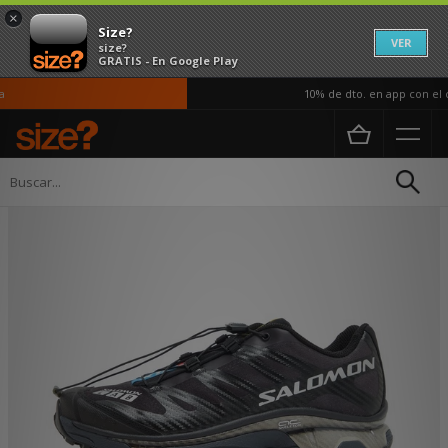
×
Size?
VER
size?
GRATIS - En Google Play
10% de dto. en app con el c
Página principal
Hombre
Calzado