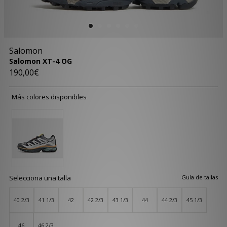
Salomon
Salomon XT-4 OG
190,00€
Más colores disponibles
Selecciona una talla
Guía de tallas
40 2/3
41 1/3
42
42 2/3
43 1/3
44
44 2/3
45 1/3
46
46 2/3