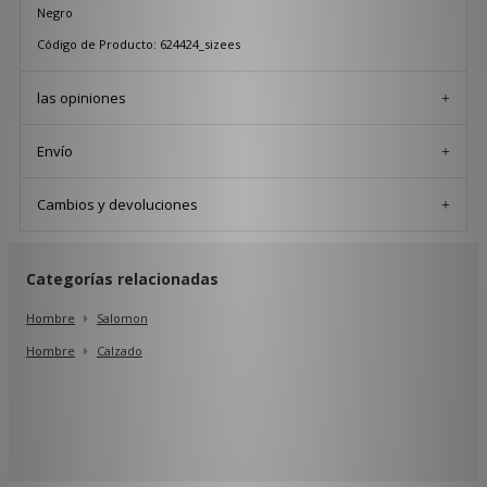
Negro
Código de Producto: 624424_sizees
las opiniones
Envío
Cambios y devoluciones
Categorías relacionadas
Hombre
Salomon
Hombre
Calzado