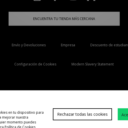
ENCUENTRA TU TIENDA MÁS CERCANA
Envío y Devoluciones
Empresa
Descuento de estudian
Configuración de Cookies
Modern Slavery Statement
Selecciona País
España
kies en tu dispositivo para
Rechazar todas las cookies
Ace
 a mejorar nuestra
Atención cliente
Término
lquier momento puedes
tra
Política de Cookies