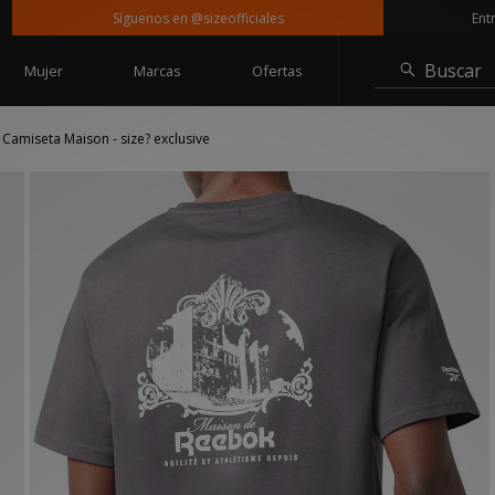
Síguenos en @sizeofficiales
Entrega gr
Buscar
Mujer
Marcas
Ofertas
Camiseta Maison - size? exclusive