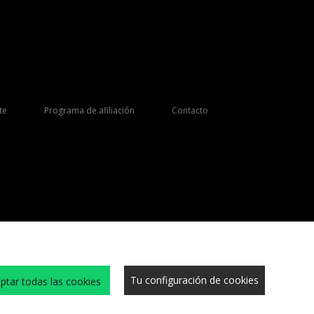
te
Programa de afiliación
Contacto
Tu configuración de cookies
ptar todas las cookies
s y condiciones
Cookies
Trabaja con nosotros
Sitio Seguro
Privacidad