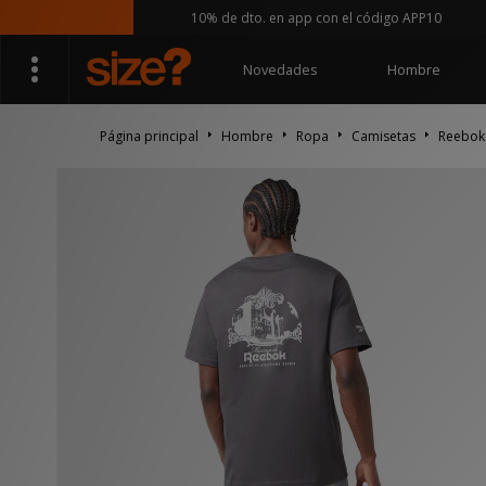
10% de dto. en app con el código APP10
Novedades
Hombre
Página principal
Hombre
Ropa
Camisetas
Reebok 