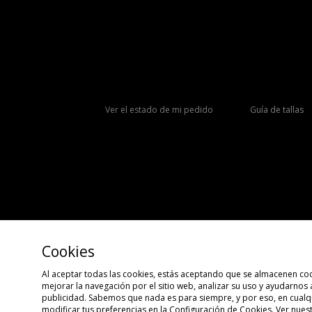
Ver el estado de mi pedido
Guía de tallas
Cookies
Al aceptar todas las cookies, estás aceptando que se almacenen coo
mejorar la navegación por el sitio web, analizar su uso y ayudarnos
Copyright © 2026 size?, Todos los derechos reservados.
publicidad. Sabemos que nada es para siempre, y por eso, en cua
modificar tus preferencias en la Configuración de Cookies. Ver nues