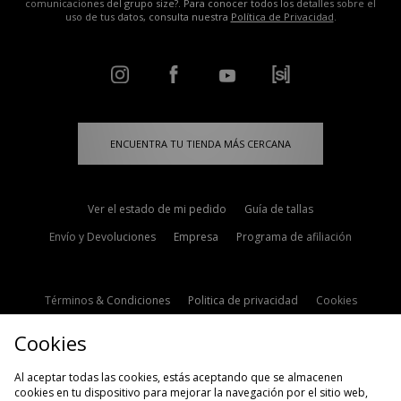
comunicaciones del grupo size?. Para conocer todos los detalles sobre el
uso de tus datos, consulta nuestra
Política de Privacidad
.
ENCUENTRA TU TIENDA MÁS CERCANA
Ver el estado de mi pedido
Guía de tallas
Envío y Devoluciones
Empresa
Programa de afiliación
Términos & Condiciones
Politica de privacidad
Cookies
Contacto
Descuento de estudiante
Configuración de Cookies
Cookies
Modern Slavery Statement
Al aceptar todas las cookies, estás aceptando que se almacenen
cookies en tu dispositivo para mejorar la navegación por el sitio web,