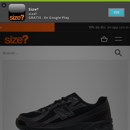
×
Size?
VER
size?
GRATIS - En Google Play
10% de dto. en app con el c
Página principal
Hombre
Calzado