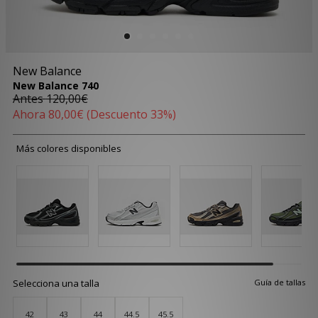
New Balance
New Balance 740
Antes
120,00€
Ahora
80,00€
(Descuento 33%)
Más colores disponibles
Selecciona una talla
Guía de tallas
42
43
44
44.5
45.5