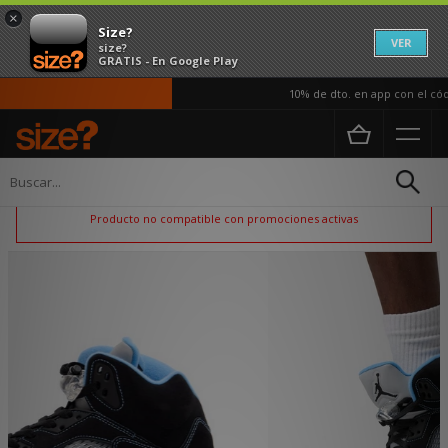
×
Size?
VER
size?
GRATIS - En Google Play
10% de dto. en app con el códi
Página principal
Hombre
Calzado
Producto no compatible con promociones activas