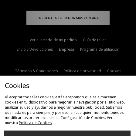
ENCUENTRA TU TIENDA MÁS CERCANA
Ver el estado de mi pedido
Guía de tallas
Envío y Devoluciones
Empresa
Programa de afiliación
Términos & Condiciones
Politica de privacidad
Cookies
Contacto
Descuento de estudiante
Configuración de Cookies
Cookies
Modern Slavery Statement
Al aceptar todas las cookies, estás aceptando que se almacenen
cookies en tu dispositivo para mejorar la navegación por el sitio web,
analizar su uso y ayudarnos a mejorar nuestra publicidad. Sabemos
que nada es para siempre, y por eso, en cualquier momento puedes
modificar tus preferencias en la Configuración de Cookies. Ver
nuestra
Política de Cookies
Selecciona País