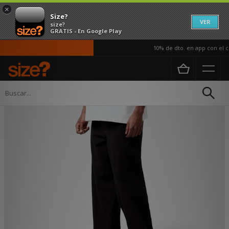
×
Size?
VER
size?
GRATIS - En Google Play
10% de dto. en app con el có
Página principal
Hombre
Ropa
Jeans y Pantalones