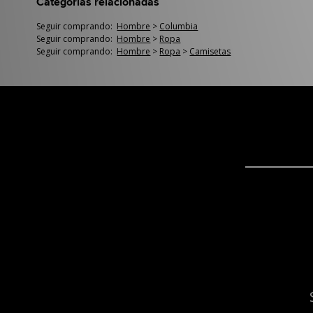
Categorías relacionadas
Seguir comprando:
Hombre
>
Columbia
Seguir comprando:
Hombre
>
Ropa
Seguir comprando:
Hombre
>
Ropa
>
Camisetas