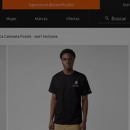
Síguenos en @sizeofficiales
Entrega gr
Buscar
Mujer
Marcas
Ofertas
a Camiseta Fossils - size? exclusive