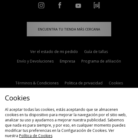
ENCUENTRA TU TIENDA MÁS CERCANA
Ver el estado de mi pedido
Guía de tallas
Envío y Devoluciones
Empresa
Programa de afiliación
Términos & Condiciones
Politica de privacidad
Cookies
Contacto
Descuento de estudiante
Configuración de Cookies
Cookies
Modern Slavery Statement
Al aceptar todas las cookies, estás aceptando que se almacenen
cookies en tu dispositivo para mejorar la navegación por el sitio web,
analizar su uso y ayudarnos a mejorar nuestra publicidad. Sabemos
que nada es para siempre, y por eso, en cualquier momento puedes
modificar tus preferencias en la Configuración de Cookies. Ver
nuestra
Política de Cookies