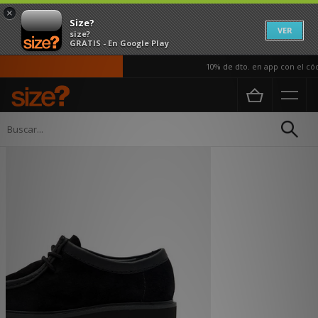
×
Size?
VER
size?
GRATIS - En Google Play
10% de dto. en app con el códi
Página principal
Hombre
Calzado