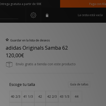
a gratuita a partir de 90€
Paga con Klarna
La cesta está vacía
Guardar en la lista de deseos
adidas Originals Samba 62
120,00€
Envío gratis a tienda con este producto
Escoge tu talla
Guía de tallas
40 2/3
41 1/3
42
42 2/3
43 1/3
44