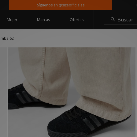
Síguenos en @sizeofficiales
Entreg
Buscar
Mujer
Marcas
Ofertas
Samba 62