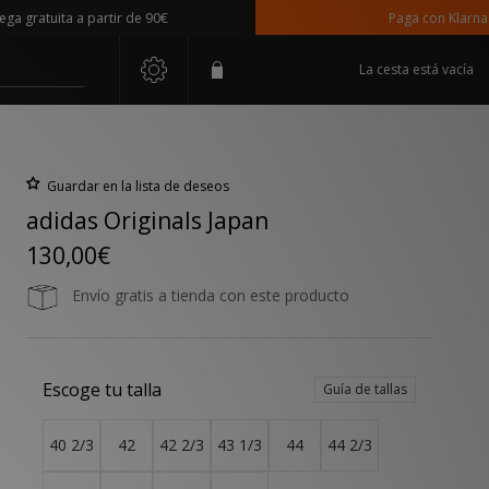
ratuita a partir de 90€
Paga con Klarna
La cesta está vacía
Guardar en la lista de deseos
adidas Originals Japan
130,00€
Envío gratis a tienda con este producto
Escoge tu talla
Guía de tallas
40 2/3
42
42 2/3
43 1/3
44
44 2/3