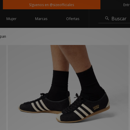
Síguenos en @sizeofficiales
Entrega g
Buscar
Mujer
Marcas
Ofertas
apan