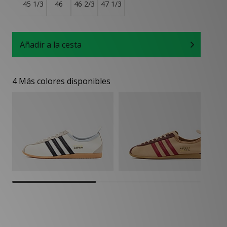
45 1/3
46
46 2/3
47 1/3
Añadir a la cesta
4 Más colores disponibles