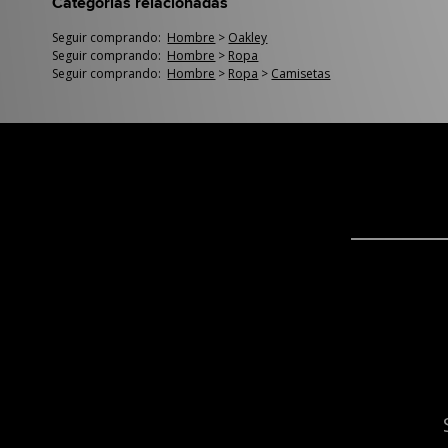
Categorías relacionadas
Seguir comprando:
Hombre
>
Oakley
Seguir comprando:
Hombre
>
Ropa
Seguir comprando:
Hombre
>
Ropa
>
Camisetas