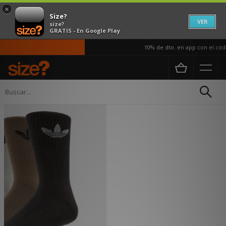
×
Size?
VER
size?
GRATIS - En Google Play
10% de dto. en app con el códi
Página principal
Mujer
Accesorios
Calcetines