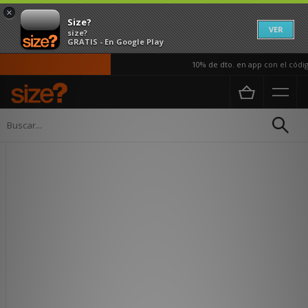
×
Size?
VER
size?
GRATIS - En Google Play
10% de dto. en app con el código
Página principal
Mujer
Accesorios
Gorras