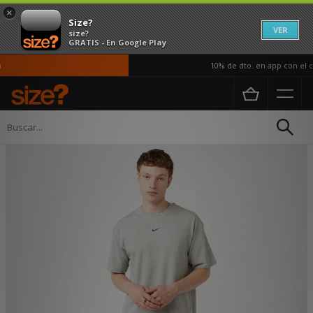
×
Size?
VER
size?
GRATIS - En Google Play
10% de dto. en app con el có
Página principal
Hombre
Ropa
Camisetas