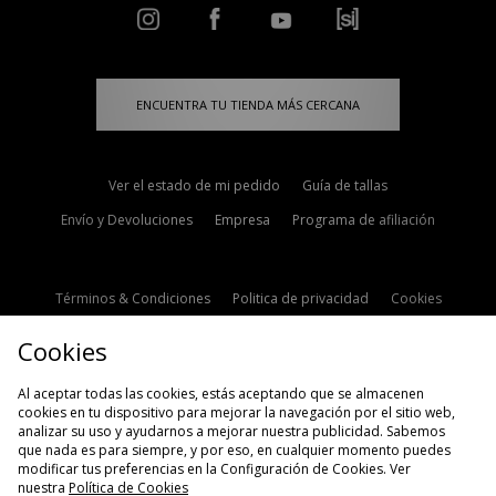
ENCUENTRA TU TIENDA MÁS CERCANA
Ver el estado de mi pedido
Guía de tallas
Envío y Devoluciones
Empresa
Programa de afiliación
Términos & Condiciones
Politica de privacidad
Cookies
Contacto
Descuento de estudiante
Configuración de Cookies
Cookies
Modern Slavery Statement
Al aceptar todas las cookies, estás aceptando que se almacenen
cookies en tu dispositivo para mejorar la navegación por el sitio web,
analizar su uso y ayudarnos a mejorar nuestra publicidad. Sabemos
que nada es para siempre, y por eso, en cualquier momento puedes
modificar tus preferencias en la Configuración de Cookies. Ver
nuestra
Política de Cookies