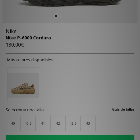
Nike
Nike P-6000 Cordura
130,00€
Más colores disponibles
Selecciona una talla
Guía de tallas
40
40.5
41
42
42.5
43