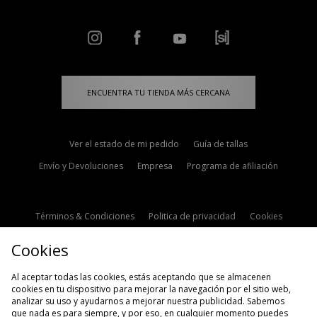
ENCUENTRA TU TIENDA MÁS CERCANA
Ver el estado de mi pedido
Guía de tallas
Envío y Devoluciones
Empresa
Programa de afiliación
Términos & Condiciones
Politica de privacidad
Cookies
Contacto
Descuento de estudiante
Configuración de Cookies
Cookies
Modern Slavery Statement
Al aceptar todas las cookies, estás aceptando que se almacenen
cookies en tu dispositivo para mejorar la navegación por el sitio web,
analizar su uso y ayudarnos a mejorar nuestra publicidad. Sabemos
que nada es para siempre, y por eso, en cualquier momento puedes