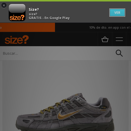
×
Size?
VER
size?
GRATIS - En Google Play
10% de dto. en app con el c
Página principal
Hombre
Calzado