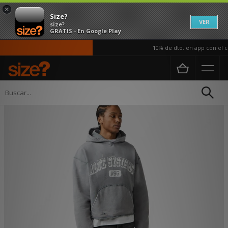
×
Size?
VER
size?
GRATIS - En Google Play
10% de dto. en app con el có
Página principal
Hombre
Ropa
Sudaderas con capucha