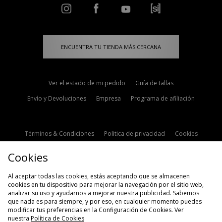
ENCUENTRA TU TIENDA MÁS CERCANA
Ver el estado de mi pedido
Guía de tallas
Envío y Devoluciones
Empresa
Programa de afiliación
Términos & Condiciones
Politica de privacidad
Cookies
Contacto
Descuento de estudiante
Configuración de Cookies
Cookies
Modern Slavery Statement
Al aceptar todas las cookies, estás aceptando que se almacenen
cookies en tu dispositivo para mejorar la navegación por el sitio web,
analizar su uso y ayudarnos a mejorar nuestra publicidad. Sabemos
que nada es para siempre, y por eso, en cualquier momento puedes
modificar tus preferencias en la Configuración de Cookies. Ver
nuestra
Política de Cookies