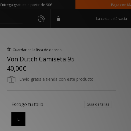
ga gratuita a partir de 90€
Paga con Klarna
La cesta está vacía
Guardar en la lista de deseos
Von Dutch Camiseta 95
40,00€
Envío gratis a tienda con este producto
Escoge tu talla
Guía de tallas
L