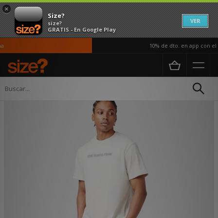
×
Size?
VER
size?
GRATIS - En Google Play
10% de dto. en app con el c
Página principal
Hombre
Ropa
Camisetas