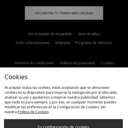
ENCUENTRA TU TIENDA MÁS CERCANA
Ver el estado de mi pedido
Guía de tallas
Envío y Devoluciones
Empresa
Programa de afiliación
Términos & Condiciones
Politica de privacidad
Cookies
Contacto
Descuento de estudiante
Configuración de Cookies
Cookies
Modern Slavery Statement
Al aceptar todas las cookies, estás aceptando que se almacenen
cookies en tu dispositivo para mejorar la navegación por el sitio web,
analizar su uso y ayudarnos a mejorar nuestra publicidad. Sabemos
que nada es para siempre, y por eso, en cualquier momento puedes
modificar tus preferencias en la Configuración de Cookies. Ver
nuestra
Política de Cookies
Selecciona País
Tu configuración de cookies