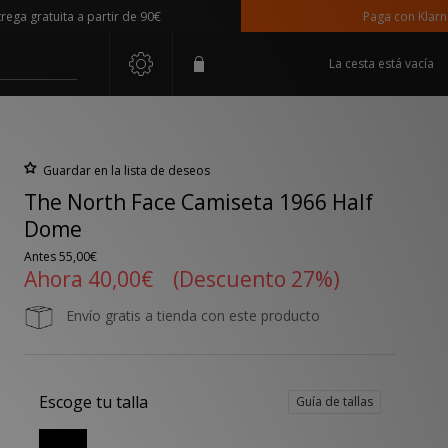
gratuita a partir de 90€
Paga con Klarna
La cesta está vacía
Guardar en la lista de deseos
The North Face Camiseta 1966 Half
Dome
Antes
55,00€
Ahora
40,00€
(Descuento 27%)
Envío gratis a tienda con este producto
Escoge tu talla
Guía de tallas