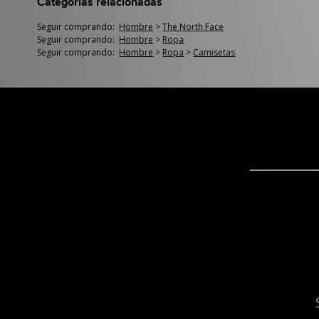
Categorías relacionadas
Seguir comprando:
Hombre
>
The North Face
Seguir comprando:
Hombre
>
Ropa
Seguir comprando:
Hombre
>
Ropa
>
Camisetas