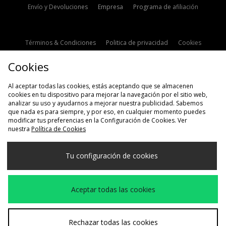
Envío y Devoluciones
Empresa
Programa de afiliación
Términos & Condiciones
Politica de privacidad
Cookies
Contacto
Descuento de estudiante
Configuración de Cookies
Cookies
Modern Slavery Statement
Al aceptar todas las cookies, estás aceptando que se almacenen
cookies en tu dispositivo para mejorar la navegación por el sitio web,
analizar su uso y ayudarnos a mejorar nuestra publicidad. Sabemos
que nada es para siempre, y por eso, en cualquier momento puedes
modificar tus preferencias en la Configuración de Cookies. Ver
nuestra
Política de Cookies
Selecciona País
Tu configuración de cookies
España
Aceptamos las siguientes formas de pago
Aceptar todas las cookies
Visita nuestra página corporativa en
www.jdplc.com
Rechazar todas las cookies