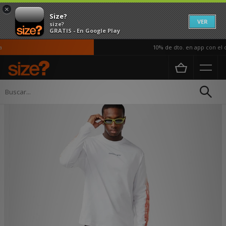
×
Size?
VER
size?
GRATIS - En Google Play
10% de dto. en app con el c
Página principal
Hombre
Ropa
Camisetas