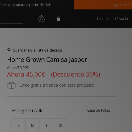
a gratuita a partir de 90€
Paga con Klarna
La cesta está vacía
Guardar en la lista de deseos
Home Grown Camisa Jasper
Antes
70,00€
Ahora
45,00€
(Descuento 36%)
Envío gratis a tienda con este producto
Escoge tu talla
Guía de tallas
S
M
L
XL