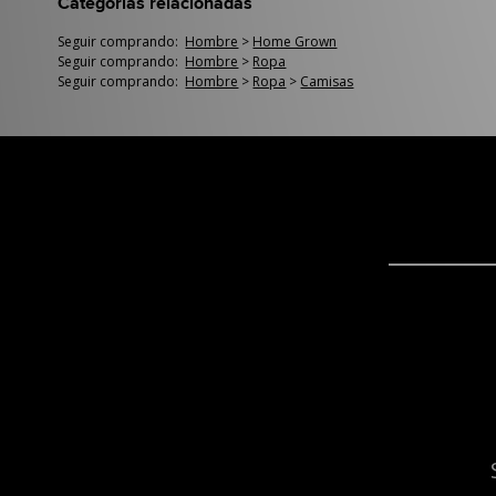
Categorías relacionadas
Seguir comprando:
Hombre
>
Home Grown
Seguir comprando:
Hombre
>
Ropa
Seguir comprando:
Hombre
>
Ropa
>
Camisas