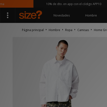
10% de dto. en app con el código APP10
Novedades
Hombre
Página principal
Hombre
Ropa
Camisas
Home Gro