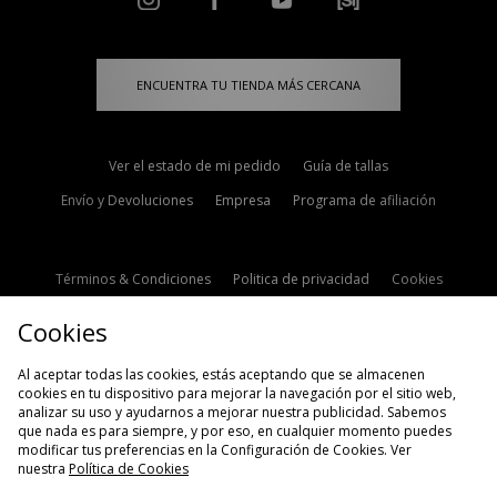
ENCUENTRA TU TIENDA MÁS CERCANA
Ver el estado de mi pedido
Guía de tallas
Envío y Devoluciones
Empresa
Programa de afiliación
Términos & Condiciones
Politica de privacidad
Cookies
Contacto
Descuento de estudiante
Configuración de Cookies
Cookies
Modern Slavery Statement
Al aceptar todas las cookies, estás aceptando que se almacenen
cookies en tu dispositivo para mejorar la navegación por el sitio web,
analizar su uso y ayudarnos a mejorar nuestra publicidad. Sabemos
que nada es para siempre, y por eso, en cualquier momento puedes
modificar tus preferencias en la Configuración de Cookies. Ver
nuestra
Política de Cookies