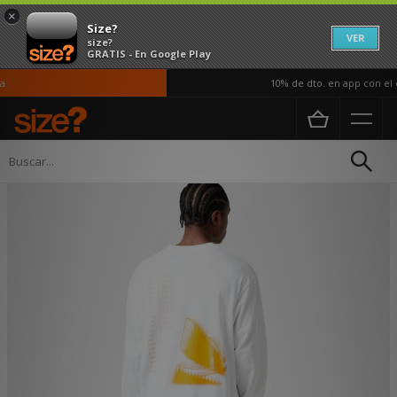
×
Size?
VER
size?
GRATIS - En Google Play
10% de dto. en app con el c
Página principal
Hombre
Ropa
Camisetas