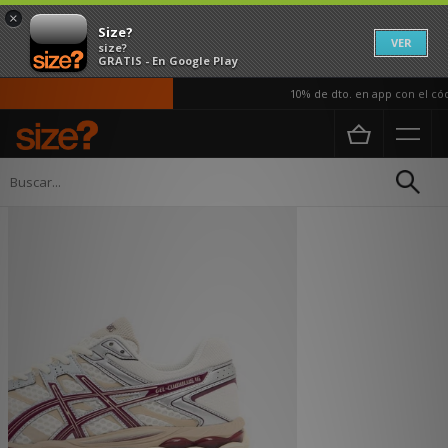
×
Size?
VER
size?
GRATIS - En Google Play
10% de dto. en app con el cód
Página principal
Hombre
Calzado