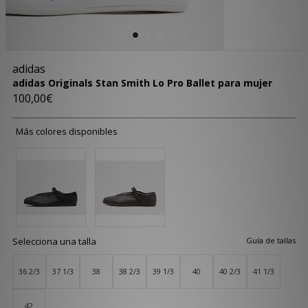
adidas
adidas Originals Stan Smith Lo Pro Ballet para mujer
100,00€
Más colores disponibles
Selecciona una talla
Guía de tallas
36 2/3
37 1/3
38
38 2/3
39 1/3
40
40 2/3
41 1/3
42