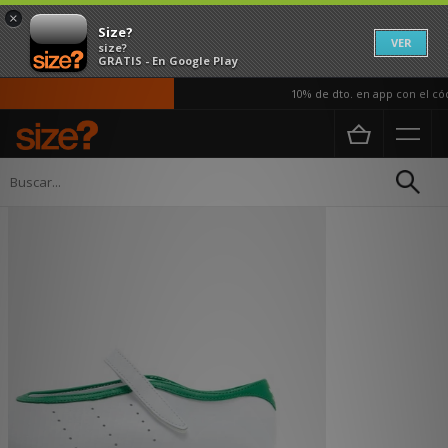
×
Size?
VER
size?
GRATIS - En Google Play
10% de dto. en app con el cód
Página principal
Mujer
Calzado