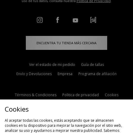
uso de tus datos, consulta nuestra
Política de Privacidad
.
ENCUENTRA TU TIENDA MÁS CERCANA
Ver el estado de mi pedido
Guía de tallas
Envío y Devoluciones
Empresa
Programa de afiliación
Términos & Condiciones
Politica de privacidad
Cookies
Contacto
Descuento de estudiante
Configuración de Cookies
Cookies
Modern Slavery Statement
Al aceptar todas las cookies, estás aceptando que se almacenen
cookies en tu dispositivo para mejorar la navegación por el sitio web,
analizar su uso y ayudarnos a mejorar nuestra publicidad. Sabemos