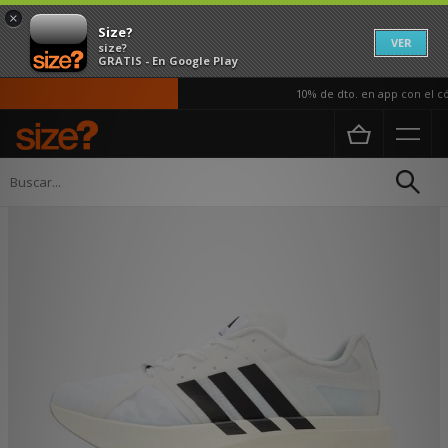
×
Size?
VER
size?
GRATIS - En Google Play
10% de dto. en app con el cód
Página principal
Hombre
Calzado