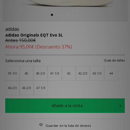
adidas
adidas Originals EQT Evo SL
Antes
150,00€
Ahora
95,00€
(Descuento 37%)
Selecciona una talla
Guía de tallas
39 1/3
40
40 2/3
41 1/3
42
42 2/3
43 1/3
44
44 2/3
46 2/3
47 1/3
Añade a la cesta
Guardar en la lista de deseos