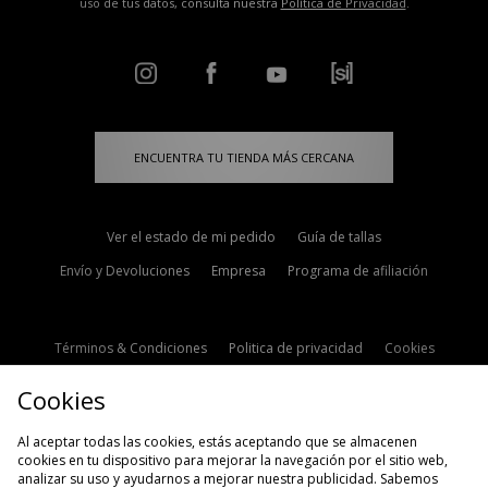
uso de tus datos, consulta nuestra
Política de Privacidad
.
ENCUENTRA TU TIENDA MÁS CERCANA
Ver el estado de mi pedido
Guía de tallas
Envío y Devoluciones
Empresa
Programa de afiliación
Términos & Condiciones
Politica de privacidad
Cookies
Contacto
Descuento de estudiante
Configuración de Cookies
Cookies
Modern Slavery Statement
Al aceptar todas las cookies, estás aceptando que se almacenen
cookies en tu dispositivo para mejorar la navegación por el sitio web,
analizar su uso y ayudarnos a mejorar nuestra publicidad. Sabemos