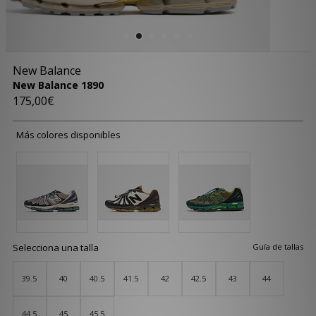
New Balance
New Balance 1890
175,00€
Más colores disponibles
Selecciona una talla
Guía de tallas
39.5
40
40.5
41.5
42
42.5
43
44
44.5
45
45.5