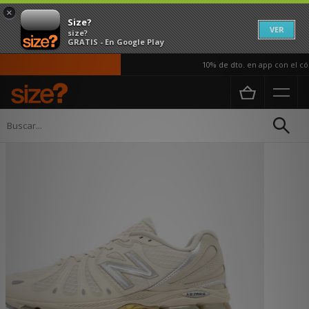
×
Size?
VER
size?
GRATIS - En Google Play
10% de dto. en app con el cód
Página principal
Hombre
Calzado