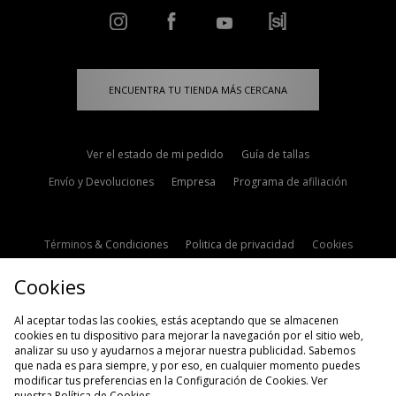
ENCUENTRA TU TIENDA MÁS CERCANA
Ver el estado de mi pedido
Guía de tallas
Envío y Devoluciones
Empresa
Programa de afiliación
Términos & Condiciones
Politica de privacidad
Cookies
Contacto
Descuento de estudiante
Configuración de Cookies
Cookies
Modern Slavery Statement
Al aceptar todas las cookies, estás aceptando que se almacenen
cookies en tu dispositivo para mejorar la navegación por el sitio web,
analizar su uso y ayudarnos a mejorar nuestra publicidad. Sabemos
que nada es para siempre, y por eso, en cualquier momento puedes
modificar tus preferencias en la Configuración de Cookies. Ver
nuestra
Política de Cookies