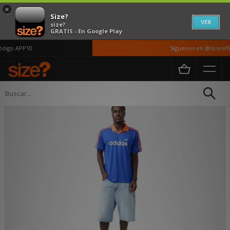
×
Size?
VER
size?
GRATIS - En Google Play
digo APP10
Síguenos en @sizeoffici
Página principal
Hombre
Ropa
Camisetas