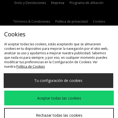
Envío y Devoluciones
Empresa
Programa de afiliación
Términos & Condiciones
Politica de privacidad
Cookies
Contacto
Descuento de estudiante
Configuración de Cookies
Cookies
Modern Slavery Statement
Al aceptar todas las cookies, estás aceptando que se almacenen
cookies en tu dispositivo para mejorar la navegación por el sitio web,
analizar su uso y ayudarnos a mejorar nuestra publicidad. Sabemos
que nada es para siempre, y por eso, en cualquier momento puedes
modificar tus preferencias en la Configuración de Cookies. Ver
nuestra
Política de Cookies
Selecciona País
Tu configuración de cookies
España
Aceptamos las siguientes formas de pago
Aceptar todas las cookies
Visita nuestra página corporativa en
www.jdplc.com
Rechazar todas las cookies