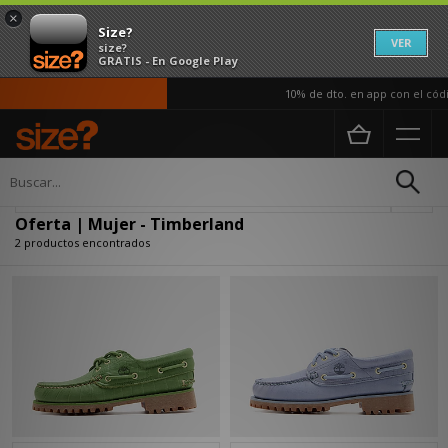
×
Size?
VER
size?
GRATIS - En Google Play
10% de dto. en app con el códi
Página principal
Mujer
Actualizar búsqueda
Oferta | Mujer - Timberland
2 productos encontrados