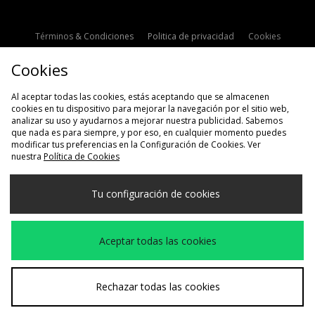
Términos & Condiciones
Politica de privacidad
Cookies
Contacto
Descuento de estudiante
Configuración de Cookies
Cookies
Modern Slavery Statement
Al aceptar todas las cookies, estás aceptando que se almacenen
cookies en tu dispositivo para mejorar la navegación por el sitio web,
analizar su uso y ayudarnos a mejorar nuestra publicidad. Sabemos
que nada es para siempre, y por eso, en cualquier momento puedes
modificar tus preferencias en la Configuración de Cookies. Ver
nuestra
Política de Cookies
Selecciona País
Tu configuración de cookies
España
Aceptamos las siguientes formas de pago
Aceptar todas las cookies
Visita nuestra página corporativa en
www.jdplc.com
Rechazar todas las cookies
Copyright © 2026 size?, Todos los derechos reservados.