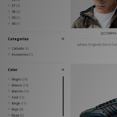
37
(3)
38
(2)
39
(1)
40
(1)
COMPRA 
Categorías
adidas Originals Gorra C
Calzado
(3)
Accesorios
(1)
Color
Negro
(29)
Blanco
(16)
Marrón
(15)
Azul
(12)
Beige
(11)
Rojo
(9)
Rosa
(5)