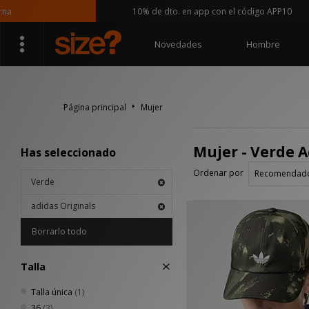
10% de dto. en app con el código APP10
Novedades
Hombre
Página principal
Mujer
Mujer - Verde A
Has seleccionado
Ordenar por
Verde
adidas Originals
Borrarlo todo
Talla
Talla única
(1)
36
(3)