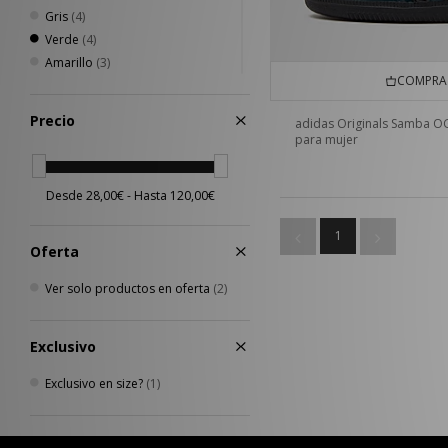
Gris
(4)
Verde
(4)
Amarillo
(3)
COMPRA 
Plateado
(3)
Crema
(2)
Precio
adidas Originals Samba O
Dorado
(1)
para mujer
Morado
(1)
Multicolor
(1)
1
Oferta
Ver solo productos en oferta
(2)
Exclusivo
Exclusivo en size?
(1)