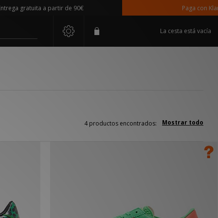
ga gratuita a partir de 90€
Paga con Klarna
La cesta está vacía
Mostrar todo
4 productos encontrados: