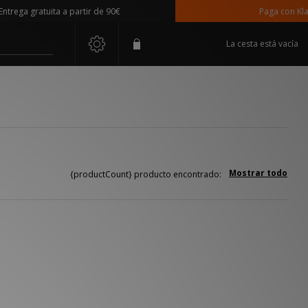
rega gratuita a partir de 90€
Paga con Klarn
La cesta está vacía
Mostrar todo
{productCount} producto encontrado: