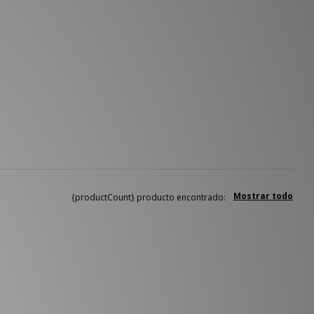
Mostrar todo
{productCount} producto encontrado: