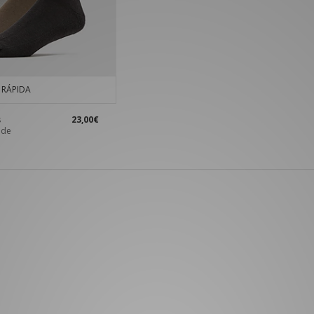
RÁPIDA
s
23,00€
 de