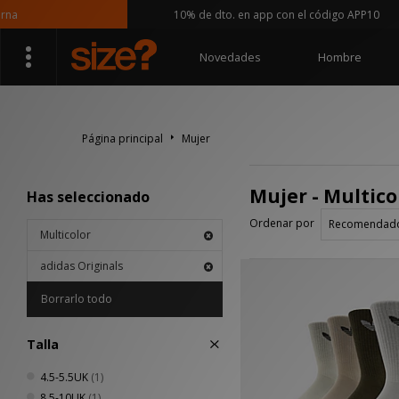
a
10% de dto. en app con el código APP10
Novedades
Hombre
Página principal
Mujer
Mujer - Multico
Has seleccionado
Ordenar por
Multicolor
adidas Originals
Borrarlo todo
Talla
4.5-5.5UK
(1)
8.5-10UK
(1)