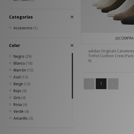
Categorías
Accesorios
(1)
COMPRA 
Color
adidas Originals Calcetine
Trefoil Cushion Crew (Pack
Negro
(29)
6)
Blanco
(18)
Marrón
(15)
Azul
(12)
1
Beige
(12)
Rojo
(9)
Gris
(4)
Rosa
(4)
Verde
(4)
Amarillo
(3)
Plateado
(3)
Crema
(2)