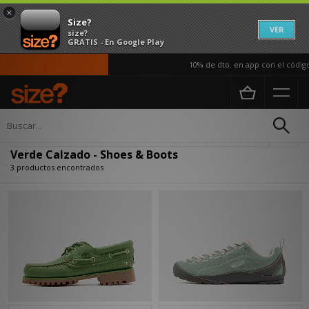
×
Size?
VER
size?
GRATIS - En Google Play
10% de dto. en app con el código
Página principal
Mujer
Calzado
Actualizar búsqueda
Verde Calzado - Shoes & Boots
3 productos encontrados