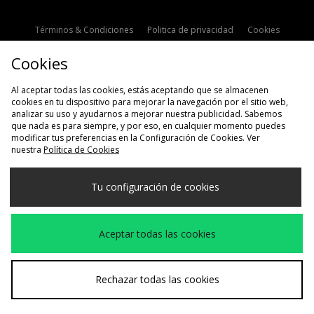
Términos & Condiciones
Politica de privacidad
Cookies
Contacto
Descuento de estudiante
Configuración de Cookies
Cookies
Modern Slavery Statement
Al aceptar todas las cookies, estás aceptando que se almacenen
cookies en tu dispositivo para mejorar la navegación por el sitio web,
analizar su uso y ayudarnos a mejorar nuestra publicidad. Sabemos
que nada es para siempre, y por eso, en cualquier momento puedes
modificar tus preferencias en la Configuración de Cookies. Ver
nuestra
Política de Cookies
Selecciona País
Tu configuración de cookies
España
Aceptamos las siguientes formas de pago
Aceptar todas las cookies
Visita nuestra página corporativa en
www.jdplc.com
Rechazar todas las cookies
Copyright © 2026 size?, Todos los derechos reservados.