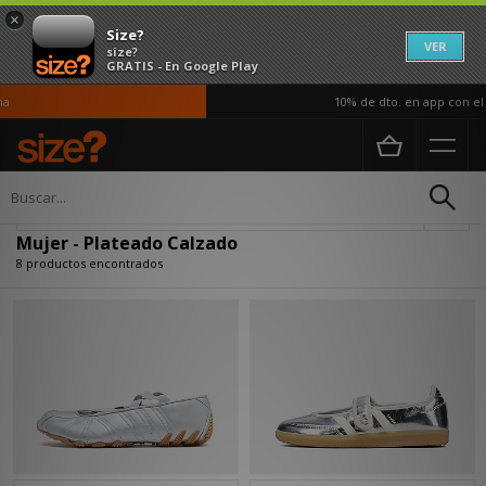
×
Size?
VER
size?
GRATIS - En Google Play
10% de dto. en app con el c
Página principal
Mujer
Calzado
Actualizar búsqueda
Mujer - Plateado Calzado
8 productos encontrados