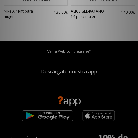
Nike Air Rift para
ASICS GEL-KAYANO
130,00€
170,00€
mujer
14 para mujer
Ver la Web completa size?
Descárgate nuestra app
10% de