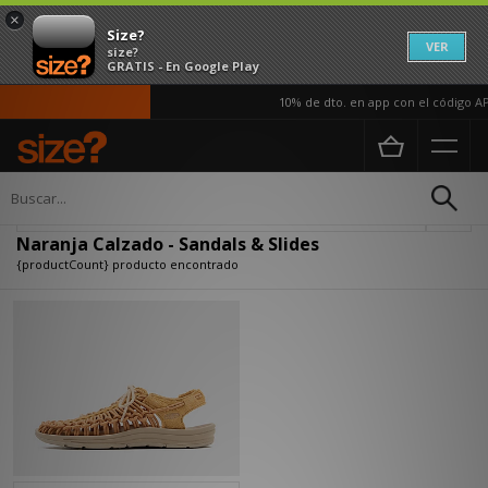
×
Size?
VER
size?
GRATIS - En Google Play
10% de dto. en app con el código AP
Página principal
Mujer
Calzado
Actualizar búsqueda
Naranja Calzado - Sandals & Slides
{productCount} producto encontrado