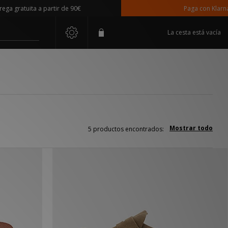
 gratuita a partir de 90€
Paga con Klarna
La cesta está vacía
Mostrar todo
5 productos encontrados: