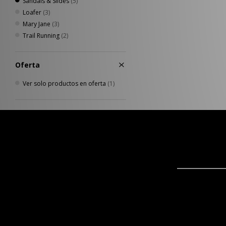
Sandals & Slides
(5)
Loafer
(3)
Mary Jane
(3)
Trail Running
(2)
Oferta
Ver solo productos en oferta
(1)