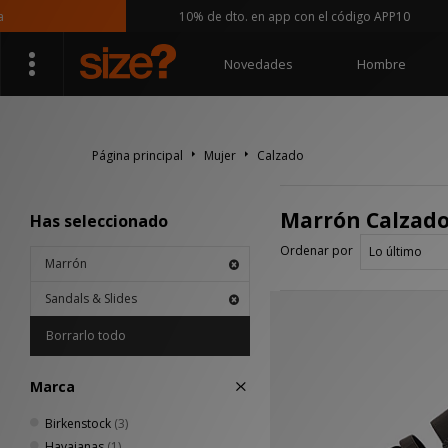
10% de dto. en app con el código APP10
Novedades
Hombre
Página principal
Mujer
Calzado
Marrón Calzado 
Has seleccionado
Ordenar por
Marrón
Sandals & Slides
Borrarlo todo
Marca
Birkenstock
(3)
Havaianas
(1)