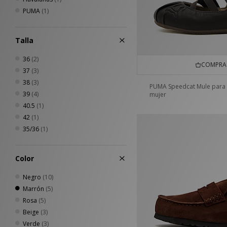
PUMA
(1)
Talla
36
(2)
COMPRA 
37
(3)
38
(3)
PUMA Speedcat Mule para
39
(4)
mujer
40.5
(1)
42
(1)
35/36
(1)
Color
Negro
(10)
Marrón
(5)
Rosa
(5)
Beige
(3)
Verde
(3)