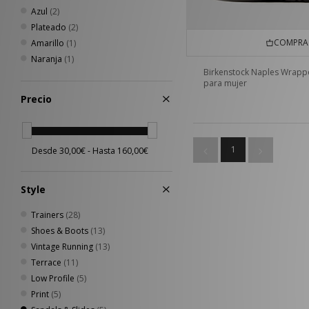
Azul
(2)
Plateado
(2)
COMPRA 
Amarillo
(1)
Naranja
(1)
Birkenstock Naples Wrap
para mujer
Precio
1
Style
Trainers
(28)
Shoes & Boots
(13)
Vintage Running
(13)
Terrace
(11)
Low Profile
(5)
Print
(5)