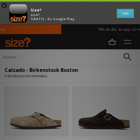
×
Size?
VER
size?
GRATIS - En Google Play
na
10% de dto. en app con el
Página principal
Mujer
Calzado
Actualizar búsqueda
Calzado - Birkenstock Boston
3 productos encontrados