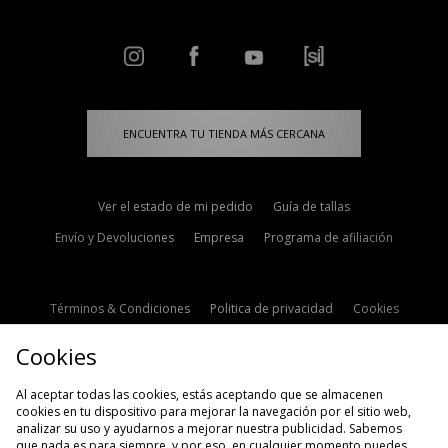
ENCUENTRA TU TIENDA MÁS CERCANA
Ver el estado de mi pedido
Guía de tallas
Envío y Devoluciones
Empresa
Programa de afiliación
Términos & Condiciones
Politica de privacidad
Cookies
Contacto
Descuento de estudiante
Configuración de Cookies
Cookies
Modern Slavery Statement
Al aceptar todas las cookies, estás aceptando que se almacenen
cookies en tu dispositivo para mejorar la navegación por el sitio web,
analizar su uso y ayudarnos a mejorar nuestra publicidad. Sabemos
que nada es para siempre, y por eso, en cualquier momento puedes