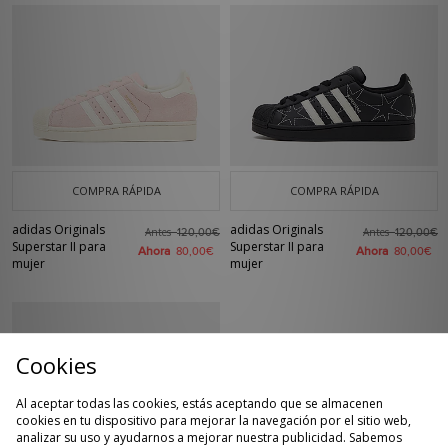
COMPRA RÁPIDA
COMPRA RÁPIDA
adidas Originals
adidas Originals
Antes
Antes
120,00€
120,00€
Superstar II para
Superstar II para
Ahora
Ahora
80,00€
80,00€
mujer
mujer
Cookies
Al aceptar todas las cookies, estás aceptando que se almacenen
cookies en tu dispositivo para mejorar la navegación por el sitio web,
analizar su uso y ayudarnos a mejorar nuestra publicidad. Sabemos