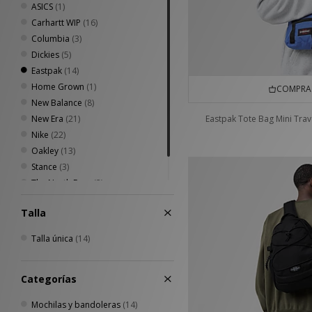
ASICS
(1)
Carhartt WIP
(16)
Columbia
(3)
Dickies
(5)
Eastpak
(14)
Home Grown
(1)
COMPRA 
New Balance
(8)
New Era
(21)
Eastpak Tote Bag Mini Trav
Nike
(22)
Oakley
(13)
Stance
(3)
The North Face
(2)
VISIT
(7)
Talla
Talla única
(14)
Categorías
Mochilas y bandoleras
(14)