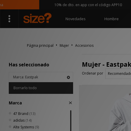
10% de dto. en app con el código APP10
Novedades
Hombre
Página principal
Mujer
Accesorios
Mujer - Eastpak
Has seleccionado
Ordenar por
Marca: Eastpak
Borrarlo todo
Marca
47 Brand
(13)
adidas
(14)
Alte Systems
(9)