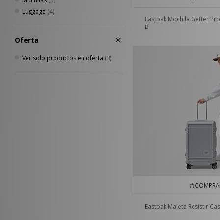
Mochilas
(5)
Luggage
(4)
Eastpak Mochila Getter Pr
B
Oferta
Ver solo productos en oferta
(3)
COMPRA 
Eastpak Maleta Resist'r Ca