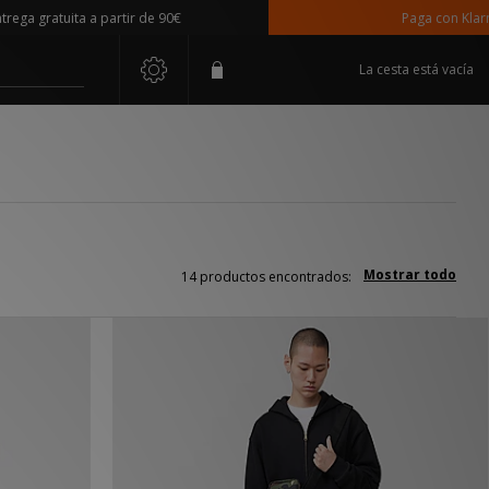
gratuita a partir de 90€
Paga con Klarna
La cesta está vacía
Mostrar todo
14 productos encontrados: