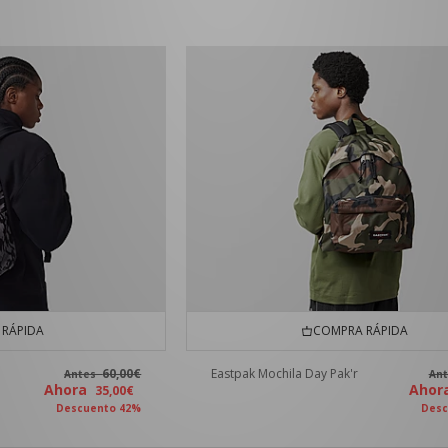
RÁPIDA
COMPRA RÁPIDA
60,00€
Eastpak Mochila Day Pak'r
Antes
An
Ahora
Aho
35,00€
Descuento 42%
Desc