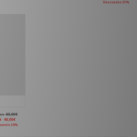
Descuento 33%
65,00€
tes
ra
40,00€
uento 38%