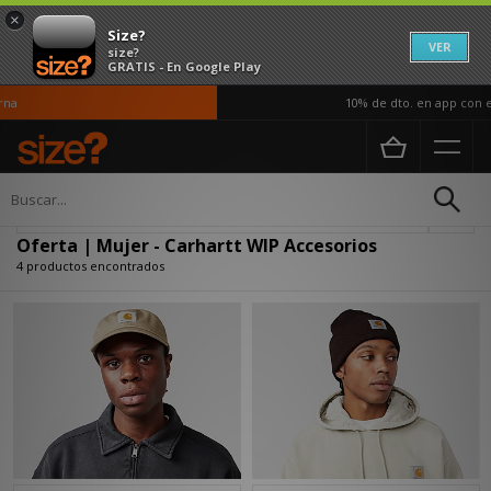
×
Size?
VER
size?
GRATIS - En Google Play
na
10% de dto. en app con el
Página principal
Mujer
Accesorios
Actualizar búsqueda
Oferta | Mujer - Carhartt WIP Accesorios
4 productos encontrados