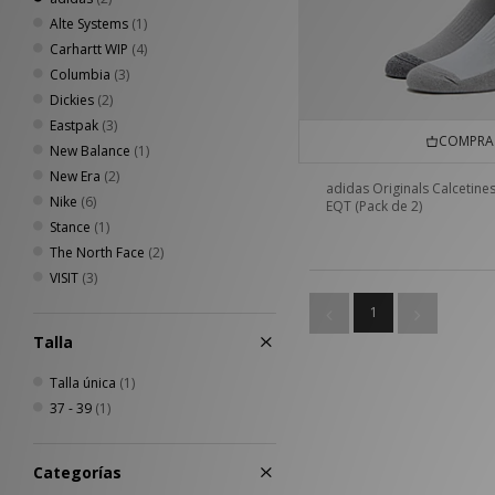
Alte Systems
(1)
Carhartt WIP
(4)
Columbia
(3)
Dickies
(2)
Eastpak
(3)
COMPRA 
New Balance
(1)
New Era
(2)
adidas Originals Calcetine
Nike
(6)
EQT (Pack de 2)
Stance
(1)
The North Face
(2)
VISIT
(3)
1
Talla
Talla única
(1)
37 - 39
(1)
Categorías