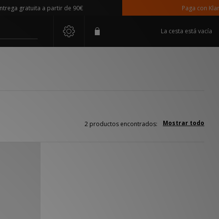
ega gratuita a partir de 90€
Paga con Klarna
La cesta está vacía
Mostrar todo
2 productos encontrados: