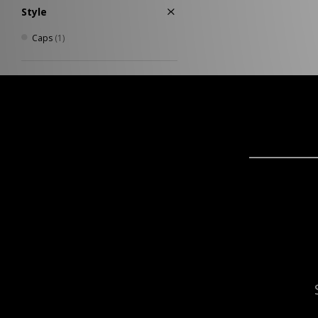
Style
Caps
(1)