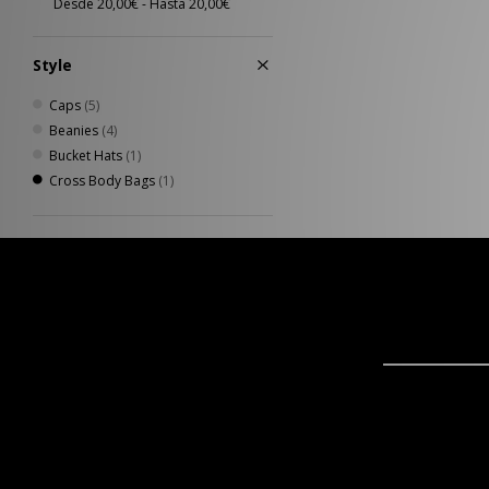
Style
Caps
(5)
Beanies
(4)
Bucket Hats
(1)
Cross Body Bags
(1)