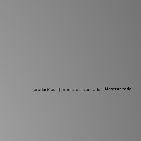
Mostrar todo
{productCount} producto encontrado: