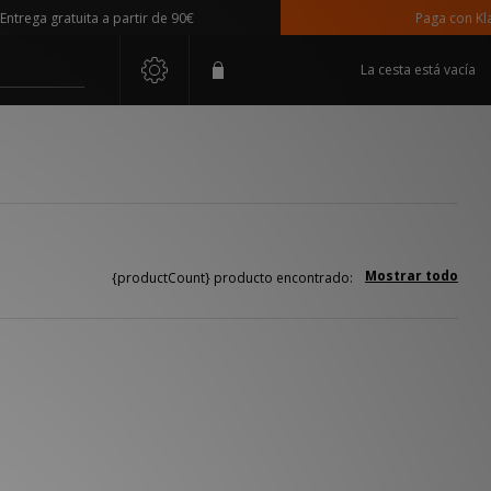
rega gratuita a partir de 90€
Paga con Klarn
La cesta está vacía
Mostrar todo
{productCount} producto encontrado: