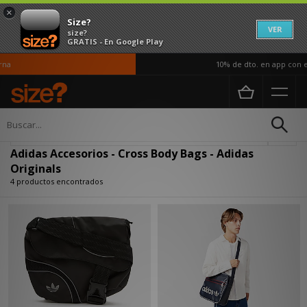
×
Size?
VER
size?
GRATIS - En Google Play
na
10% de dto. en app con el
Página principal
Mujer
Accesorios
Actualizar búsqueda
Adidas Accesorios - Cross Body Bags - Adidas
Originals
4 productos encontrados