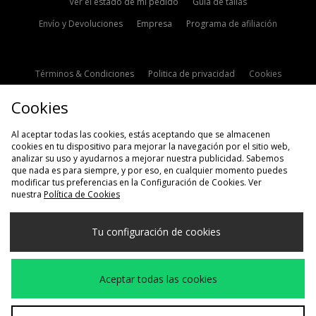
Ver el estado de mi pedido
Guía de tallas
Envío y Devoluciones
Empresa
Programa de afiliación
Términos & Condiciones
Politica de privacidad
Cookies
Contacto
Descuento de estudiante
Configuración de Cookies
Cookies
Modern Slavery Statement
Al aceptar todas las cookies, estás aceptando que se almacenen
cookies en tu dispositivo para mejorar la navegación por el sitio web,
analizar su uso y ayudarnos a mejorar nuestra publicidad. Sabemos
que nada es para siempre, y por eso, en cualquier momento puedes
modificar tus preferencias en la Configuración de Cookies. Ver
nuestra
Política de Cookies
Selecciona País
Tu configuración de cookies
España
Aceptamos las siguientes formas de pago
Aceptar todas las cookies