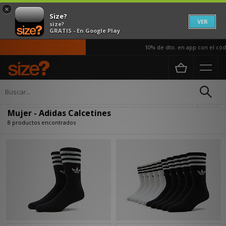
×
Size?
VER
size?
GRATIS - En Google Play
10% de dto. en app con el códi
Página principal
Mujer
Accesorios
Calcetines
Actualizar búsqueda
Mujer - Adidas Calcetines
8 productos encontrados