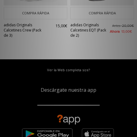
COMPRA RÁPIDA
COMPRA RÁPIDA
adidas Originals
adidas Originals
15,00€
Antes
20,00€
Calcetines Crew (Pack
Calcetines EQT (Pack
Ahora
13,00€
de 3)
de 2)
Ver la Web completa size?
Descárgate nuestra app